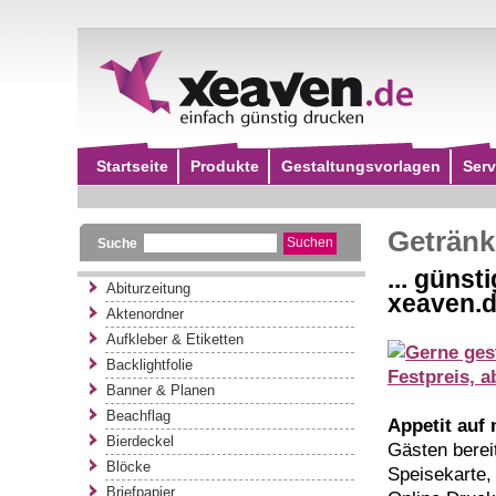
Startseite
Produkte
Gestaltungsvorlagen
Serv
Getränk
Suche
... günst
Abiturzeitung
xeaven.
Aktenordner
Aufkleber & Etiketten
Backlightfolie
Banner & Planen
Beachflag
Appetit auf
Bierdeckel
Gästen berei
Blöcke
Speisekarte, 
Briefpapier