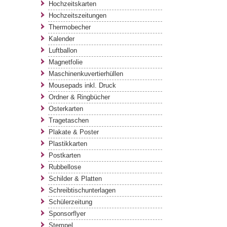
Hochzeitskarten
Hochzeitszeitungen
Thermobecher
Kalender
Luftballon
Magnetfolie
Maschinenkuvertierhüllen
Mousepads inkl. Druck
Ordner & Ringbücher
Osterkarten
Tragetaschen
Plakate & Poster
Plastikkarten
Postkarten
Rubbellose
Schilder & Platten
Schreibtischunterlagen
Schülerzeitung
Sponsorflyer
Stempel