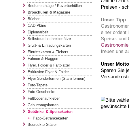
Online Druck
Briefumschläge / Kuvertierhüllen
Preisen - sch
Broschüren & Magazine
Bücher
Unser Tipp:
Gastronomen 
CAD-Pläne
einer ordent
Diplomarbeit
Speise- und
Selbstdurchschreibesätze
Gastronomie
Gruß- & Einladungskarten
freuen uns au
Eintrittskarten & Tickets
Fahnen & Flaggen
Unser Motto 
Flyer, Folder & Faltblätter
Sparen Sie je
Exklusive Flyer & Folder
Versandkost
Flyer Sonderformen (Stanzformen)
Foto-Tapete
Foto-Geschenke
Fußbodenaufkleber
Geburtstagskarten
Getränke- & Speisekarten
Papp-Getränkekarten
Bedruckte Gläser