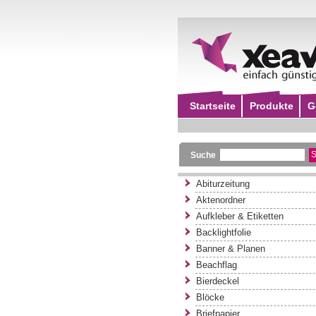
Startseite
Produkte
G
Suche
Abiturzeitung
Aktenordner
Aufkleber & Etiketten
Backlightfolie
Banner & Planen
Beachflag
Bierdeckel
Blöcke
Briefpapier