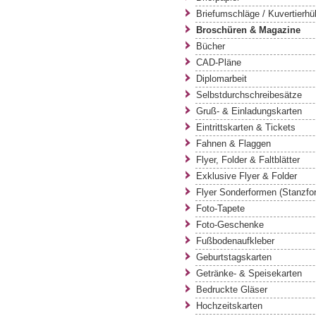
Briefumschläge / Kuvertierhü
Broschüren & Magazine
Bücher
CAD-Pläne
Diplomarbeit
Selbstdurchschreibesätze
Gruß- & Einladungskarten
Eintrittskarten & Tickets
Fahnen & Flaggen
Flyer, Folder & Faltblätter
Exklusive Flyer & Folder
Flyer Sonderformen (Stanzfo
Foto-Tapete
Foto-Geschenke
Fußbodenaufkleber
Geburtstagskarten
Getränke- & Speisekarten
Bedruckte Gläser
Hochzeitskarten