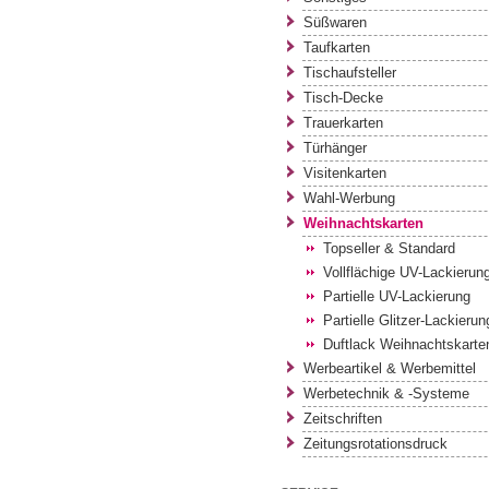
Süßwaren
Taufkarten
Tischaufsteller
Tisch-Decke
Trauerkarten
Türhänger
Visitenkarten
Wahl-Werbung
Weihnachtskarten
Topseller & Standard
Vollflächige UV-Lackierun
Partielle UV-Lackierung
Partielle Glitzer-Lackierun
Duftlack Weihnachtskarte
Werbeartikel & Werbemittel
Werbetechnik & -Systeme
Zeitschriften
Zeitungsrotationsdruck