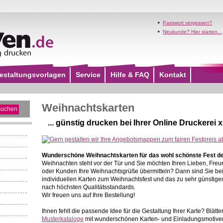
Passwort vergessen?
Neukunde? Hier starten...
estaltungsvorlagen
Service
Hilfe & FAQ
Kontakt
Weihnachtskarten
... günstig drucken bei Ihrer Online
Druckerei
x
Wunderschöne Weihnachtskarten für das wohl schönste Fest d
Weihnachten steht vor der Tür und Sie möchten Ihren Lieben, Fre
oder Kunden Ihre Weihnachtsgrüße übermitteln? Dann sind Sie bei 
individuellen Karten zum Weihnachtsfest und das zu sehr günstigen
nach höchsten Qualitätsstandards.
Wir freuen uns auf Ihre Bestellung!
Ihnen fehlt die passende Idee für die Gestaltung Ihrer Karte? Blät
Musterkataloge
mit wunderschönen Karten- und Einladungsmotive