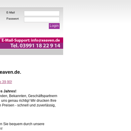
E-Mail
Passwort
eaven.de.
es Jahres!
unden, Bekannten, Geschäftspartnern
uns genau richtig! Wir drucken Ihre
 Preisen - schnell und zuverlässig,
tern Sie bequem durch unsere
n!