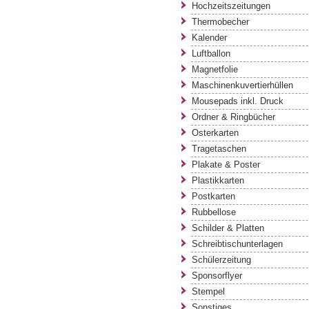
Hochzeitszeitungen
Thermobecher
Kalender
Luftballon
Magnetfolie
Maschinenkuvertierhüllen
Mousepads inkl. Druck
Ordner & Ringbücher
Osterkarten
Tragetaschen
Plakate & Poster
Plastikkarten
Postkarten
Rubbellose
Schilder & Platten
Schreibtischunterlagen
Schülerzeitung
Sponsorflyer
Stempel
Sonstiges